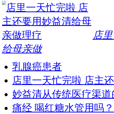
店里
给母亲做
乳腺癌患者
店里一天忙完啦 店主
妙益清从传统医疗渠道
痛经 喝红糖水管用吗？