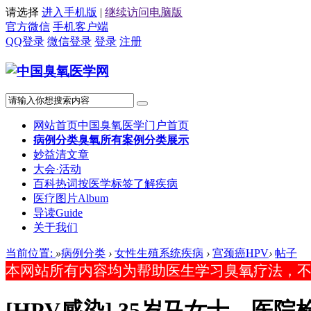
请选择
进入手机版
|
继续访问电脑版
官方微信
手机客户端
QQ登录
微信登录
登录
注册
网站首页
中国臭氧医学门户首页
病例分类
臭氧所有案例分类展示
妙益清文章
大会·活动
百科热词
按医学标签了解疾病
医疗图片
Album
导读
Guide
关于我们
当前位置:
»
病例分类
›
女性生殖系统疾病
›
宫颈癌HPV
›
帖子
本网站所有内容均为帮助医生学习臭氧疗法，
[HPV感染]
35岁马女士，医院