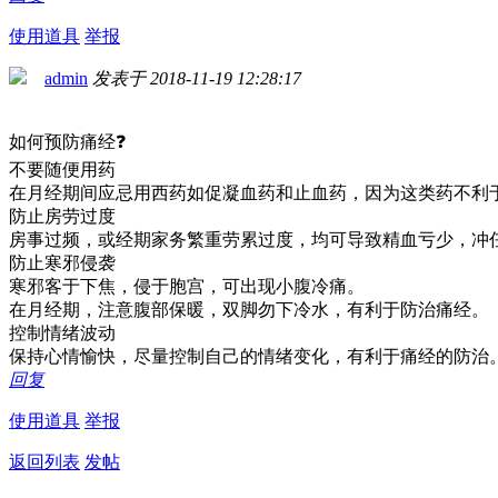
使用道具
举报
admin
发表于 2018-11-19 12:28:17
如何预防痛经❓
不要随便用药
在月经期间应忌用西药如促凝血药和止血药，因为这类药不利
防止房劳过度
房事过频，或经期家务繁重劳累过度，均可导致精血亏少，冲
防止寒邪侵袭
寒邪客于下焦，侵于胞宫，可出现小腹冷痛。
在月经期，注意腹部保暖，双脚勿下冷水，有利于防治痛经。
控制情绪波动
保持心情愉快，尽量控制自己的情绪变化，有利于痛经的防治
回复
使用道具
举报
返回列表
发帖