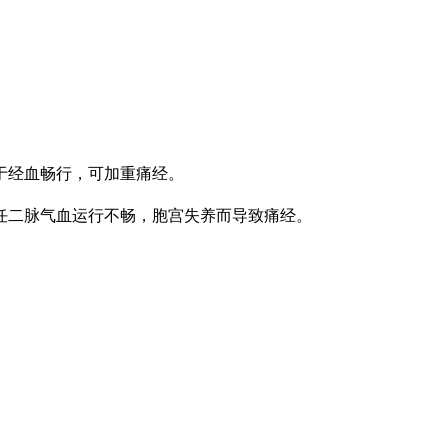
于经血畅行，可加重痛经。
任二脉气血运行不畅，胞宫失养而导致痛经。
。