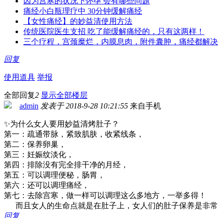
因为宫寒的状况下怀孕 会有哪些问题
痛经小白瓶理疗中 30分钟缓解痛经
【女性痛经】的妙益清使用方法
传统医院医生支招 吃了能缓解痛经的，只有这两样！
三个疗程，宫颈糜烂，内膜息肉，附件囊肿，痛经都解决
回复
使用道具
举报
全部回复
2
显示全部楼层
admin
发表于 2018-9-28 10:21:55
来自手机
✨为什么女人要用妙益清烤肚子？
第一：疏通带脉，紧致肌肤，收紧线条，
第二：保养卵巢，
第三：妊娠纹淡化，
第四：排除没有完全排干净的月经，
第五：可以调理便秘，肠胃，
第六：还可以调理痛经，
第七：去除宫寒，做一样可以调理这么多地方，一举多得！
而且女人的生命点就是在肚子上，女人们的肚子保养是非常
回复