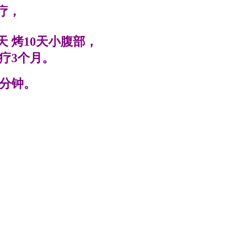
疗，
 烤10天小腹部，
理疗3个月。
0分钟。