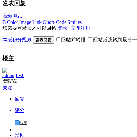
发表回复
高级模式
B
Color
Image
Link
Quote
Code
Smilies
您需要登录后才可以回帖
登录
|
立即注册
本版积分规则
回帖并转播
回帖后跳转到最后一
发表回复
楼主
admin
Lv.9
管理员
关注
回复
评分
分享
发帖