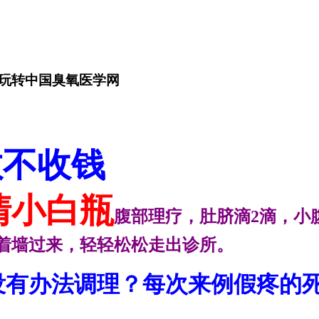
玩转中国臭氧医学网
敢不收钱
清小白瓶
腹部理疗，肚脐滴2滴，小
扶着墙过来，轻轻松松走出诊所。
没有办法调理？每次来例假疼的