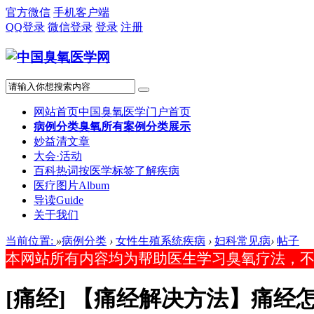
官方微信
手机客户端
QQ登录
微信登录
登录
注册
网站首页
中国臭氧医学门户首页
病例分类
臭氧所有案例分类展示
妙益清文章
大会·活动
百科热词
按医学标签了解疾病
医疗图片
Album
导读
Guide
关于我们
当前位置:
»
病例分类
›
女性生殖系统疾病
›
妇科常见病
›
帖子
本网站所有内容均为帮助医生学习臭氧疗法，
[痛经]
【痛经解决方法】痛经