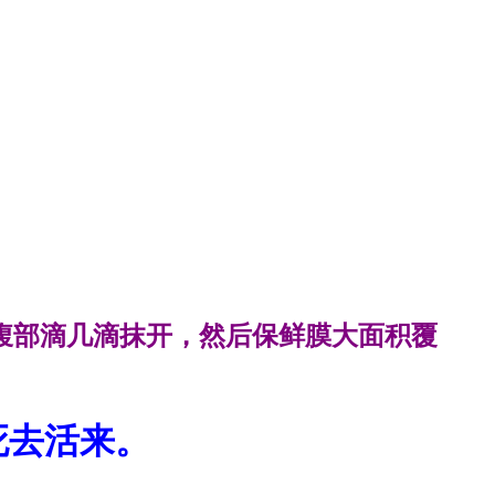
腹部滴几滴抹开，然后保鲜膜大面积覆
死去活来。